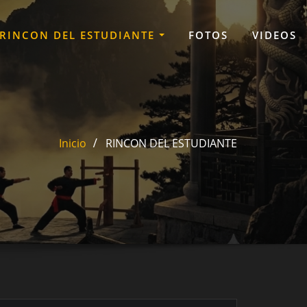
RINCON DEL ESTUDIANTE
FOTOS
VIDEOS
Inicio
RINCON DEL ESTUDIANTE