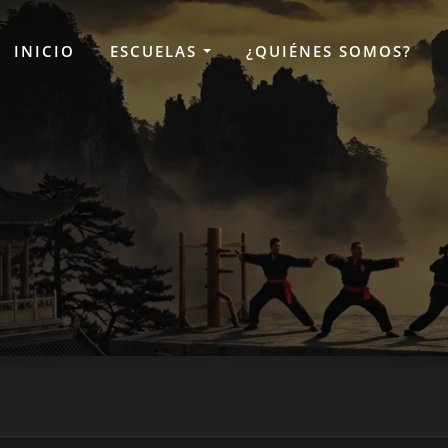
INICIO
ESCUELAS
¿QUIÉNES SOMOS?