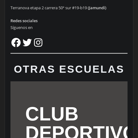
Terranova etapa 2 carrera 50ª sur #19-b19
(Jamundí)
Redes sociales
Síguenos en
Facebook
Twitter
Instagram
OTRAS ESCUELAS
CLUB
DEPORTIVO