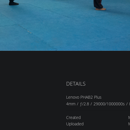
DETAILS
Lenovo PHAB2 Plus
4mm
/
ƒ/2.8
/
29000/1000000s
/
Created
Uploaded