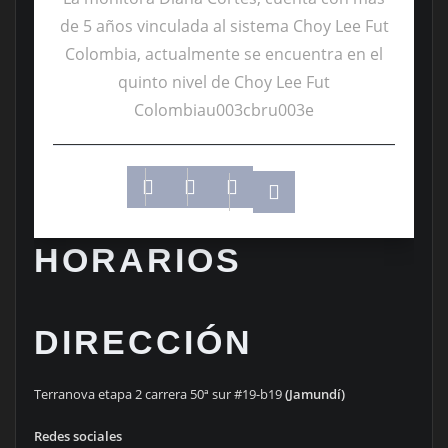
de 5 años vinculada al sistema Choy Lee Fut
Colombia, actualmente se encuentra en el
quinto nivel de Choy Lee Fut
Colombiau003cbru003e
HORARIOS
DIRECCIÓN
Terranova etapa 2 carrera 50ª sur #19-b19
(Jamundí)
Redes sociales